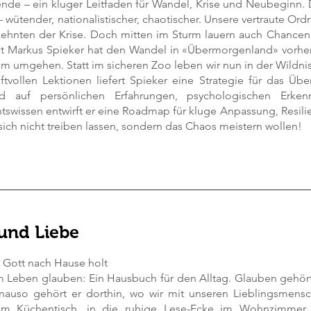
nde – ein kluger Leitfaden für Wandel, Krise und Neubeginn. 
– wütender, nationalistischer, chaotischer. Unsere vertraute Ord
zehnten der Krise. Doch mitten im Sturm lauern auch Chancen
st Markus Spieker hat den Wandel in «Übermorgenland» vorherge
hm umgehen. Statt im sicheren Zoo leben wir nun in der Wildnis: 
aftvollen Lektionen liefert Spieker eine Strategie für das Üb
nd auf persönlichen Erfahrungen, psychologischen Erke
tswissen entwirft er eine Roadmap für kluge Anpassung, Resilie
e sich nicht treiben lassen, sondern das Chaos meistern wollen!
 und Liebe
Gott nach Hause holt
m Leben glauben: Ein Hausbuch für den Alltag. Glauben gehört
auso gehört er dorthin, wo wir mit unseren Lieblingsmensch
m Küchentisch, in die ruhige Lese-Ecke im Wohnzimme