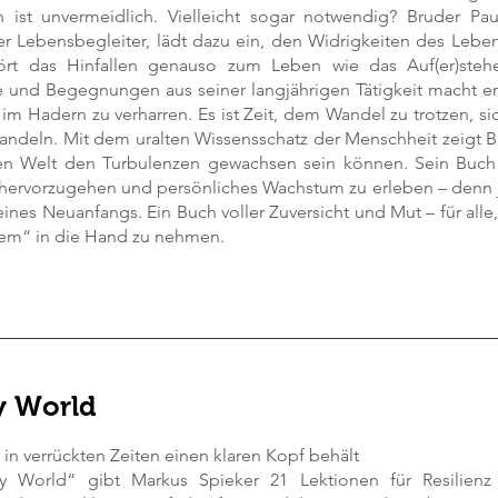
n ist unvermeidlich. Vielleicht sogar notwendig? Bruder P
er Lebensbegleiter, lädt dazu ein, den Widrigkeiten des Leb
ört das Hinfallen genauso zum Leben wie das Auf(er)stehe
e und Begegnungen aus seiner langjährigen Tätigkeit macht er 
 im Hadern zu verharren. Es ist Zeit, dem Wandel zu trotzen, 
andeln. Mit dem uralten Wissensschatz der Menschheit zeigt Br
n Welt den Turbulenzen gewachsen sein können. Sein Buch e
 hervorzugehen und persönliches Wachstum zu erleben – denn 
ines Neuanfangs. Ein Buch voller Zuversicht und Mut – für alle,
llem“ in die Hand zu nehmen.
y World
in verrückten Zeiten einen klaren Kopf behält
zy World“ gibt Markus Spieker 21 Lektionen für Resilienz