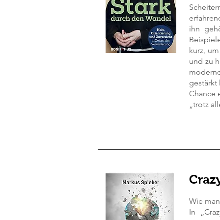
Scheiter
erfahren
ihn geh
Beispiel
kurz, um
und zu h
moderne
gestärkt
Chance e
„trotz a
Craz
Wie man 
In „Cra