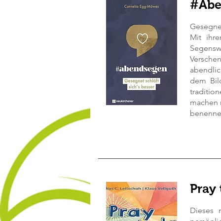
#Abe
Gesegnet
Mit ihr
Segens
Versche
abendlic
dem Bild
traditio
machen m
benenne
Pray
Dieses 