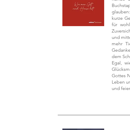
Buchstap
glauben:
kurze Ge
für woh
Zuversic
und mitt
mehr Ti
Gedanke
dem Schl
Egal, w
Glücksm
Gottes N
Leben un
und feie