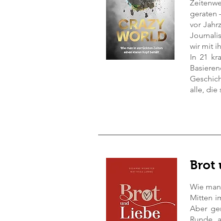
Zeitenwe
geraten 
vor Jahr
Journali
wir mit i
In 21 kr
Basiere
Geschich
alle, di
Brot
Wie man 
Mitten i
Aber gen
Runde a