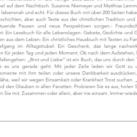
el auf dem Nachttisch. Susanne Niemeyer und Matthias Lemme
 lebensnah und echt. Für dieses Buch mit über 200 Seiten habe
schichten, aber auch Texte aus der christlichen Tradition und
ltuende Pausen und neue Perspektiven sorgen.- Freundsc
ht: Ein Lesebuch für alle Lebenslagen- Gebete, Gedichte und G
en aus dem Leben- Ein christliches Hausbuch mit Texten zu Fam
efgang im Alltagstrubel: Ein Geschenk, das lange nachwir
n für jeden Tag und jeden Moment. Ob nach dem Aufstehen, 
afengehen: „Brot und Liebe“ ist ein Buch, das uns durch den T
ie es uns gerade geht: Mit jeder Zeile laden wir Gott zu 
omente mit ihm teilen oder unsere Dankbarkeit ausdrücken,
ähe, weil wir wegen Einsamkeit oder Krankheit Trost suchen. „
d den Glauben in allen Facetten. Probieren Sie es aus, holen 
rn Sie mit. Zusammen oder allein, aber nie einsam. Immer wiede