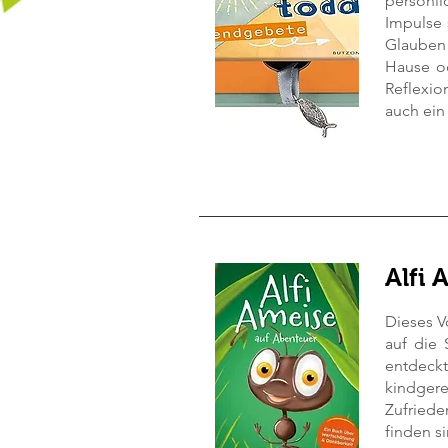
persönl
Impulse 
Glauben 
Hause o
Reflexio
auch ein
Alfi 
Dieses V
auf die 
entdeckt
kindger
Zufriede
finden si