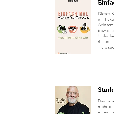
Einf
Dieses B
im hekti
Achtsamk
bewusste
biblisch
richtet 
Tiefe su
Star
Das Leb
mehr den
einem, 