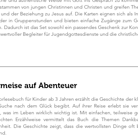
iche und authentische Weise mit Gott ins Gespräch zu komm
stammen von jungen Christinnen und Christen und greifen T
und der Beziehung zu Jesus auf. Die Karten eignen sich als In
der in Gruppenstunden und bieten einfache Zugänge zum Ge
n. Dadurch ist das Set sowohl ein passendes Geschenk zur Kon
 wertvoller Begleiter für Jugendgottesdienste und die christlic
Ameise auf Abenteuer
orlesebuch für Kinder ab 3 Jahren erzählt die Geschichte der kl
Suche nach dem Glück begibt. Auf ihrer Reise erlebt sie v
, was im Leben wirklich wichtig ist. Mit einfachen, teilweise
echten Erzählweise vermittelt das Buch die Themen Dankba
nheit. Die Geschichte zeigt, dass die wertvollsten Dinge oft 
nd.